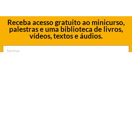
Receba acesso gratuito ao minicurso,
palestras e uma biblioteca de livros,
vídeos, textos e áudios.
Eu concordo em receber comunicações.
QUERO RECEBER MEU ACESSO
Ao informar meus dados, estou ciente das diretrizes da
Política de
Privacidade
da Rosacruz Áurea.