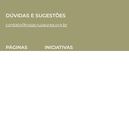
DÚVIDAS E SUGESTÕES
contato@rosacruzaurea.org.br
PÁGINAS
INICIATIVAS
Home
Instituto Civitas
Solis
Sobre
Pentagrama
Endereços
Publicações
Palestras Online
Revista LOGON
Política de
Privacidade
©2026 - LECTORIUM ROSICRUCIANUM