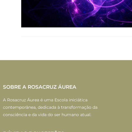
SOBRE A ROSACRUZ ÁUREA
A Rosacruz Áurea é uma Escola iniciática
contemporânea, dedicada à transformação da
consciência e da vida do ser humano atual.