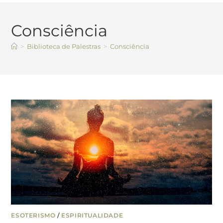
Consciência
>
Biblioteca de Palestras
>
Consciência
ESOTERISMO
/
ESPIRITUALIDADE